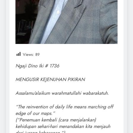
Views:
89
Ngaji Dino Iki # 1736
MENGUSIR KEJENUHAN PIKIRAN
Assalamu’alaikum warahmatullahi wabarakatuh
.
“The reinvention of daily life means marching off
edge of our maps.”
(“Penemuan kembali (cara menjalankan)
kehidupan sehari-hari menandakan kita menjauh
dari jurang kebosanan.”)