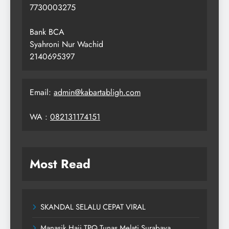
7730003275
Bank BCA
Syahroni Nur Wachid
2140695397
Email:
admin@kabartabligh.com
WA :
082131174151
Most Read
SKANDAL SELALU CEPAT VIRAL
Manasik Haji TPQ Tunas Melati Surabaya