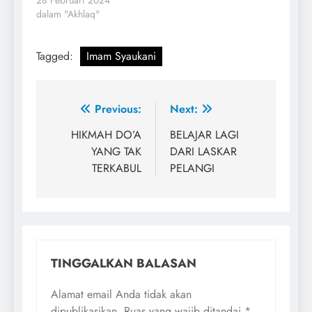
28 Februari 2024
dalam "Akhlaq"
Tagged:
Imam Syaukani
Navigasi
Previous:
Next:
pos
HIKMAH DO’A
BELAJAR LAGI
YANG TAK
DARI LASKAR
TERKABUL
PELANGI
TINGGALKAN BALASAN
Alamat email Anda tidak akan
dipublikasikan.
Ruas yang wajib ditandai
*