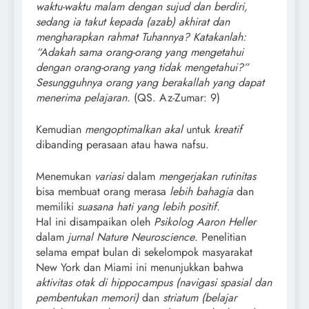
waktu-waktu malam dengan sujud dan berdiri,
sedang ia takut kepada (azab) akhirat dan
mengharapkan rahmat Tuhannya? Katakanlah:
“Adakah sama orang-orang yang mengetahui
dengan orang-orang yang tidak mengetahui?”
Sesungguhnya orang yang berakallah yang dapat
menerima pelajaran.
(QS. Az-Zumar: 9)
Kemudian
mengoptimalkan akal
untuk
kreatif
dibanding perasaan atau hawa nafsu.
Menemukan
variasi
dalam
mengerjakan rutinitas
bisa membuat orang merasa
lebih bahagia
dan
memiliki
suasana hati yang lebih positif
.
Hal ini disampaikan oleh
Psikolog Aaron Heller
dalam
jurnal Nature Neuroscience
. Penelitian
selama empat bulan di sekelompok masyarakat
New York dan Miami ini menunjukkan bahwa
aktivitas otak di hippocampus
(navigasi spasial dan
pembentukan memori)
dan
striatum
(belajar