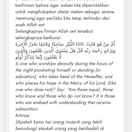
berfirman bahwa agar
sukses
kita diperintahkan
untuk
menghidupkan shalat malam
sebagai
sarana
merenung
agar perilaku kita tetap
terhindar dari
azab Allah swt
.
Selengkapnya firman Allah swt tersebut
selengkapnya berbunyi:
أَمْ مَنْ هُوَ قَانِتٌ ءَانَاءَ اللَّيْلِ سَاجِدًا وَقَائِمًا يَحْذَرُ الْآخِرَةَ
وَيَرْجُو رَحْمَةَ رَبِّهِ قُلْ هَلْ يَسْتَوِي الَّذِينَ يَعْلَمُونَ وَالَّذِينَ
لَا يَعْلَمُونَ إِنَّمَا يَتَذَكَّرُ أُولُو
Is one who worships devoutly during the hours of
the night prostrating himself or standing (in
adoration), who takes heed of the Hereafter, and
who places his hope in the Mercy of his Lord, (like
one who does not)? Say: “Are those equal, those
who know and those who do not know? It is those
who are endued with understanding that receive
admonition.
Artinya:
(Apakah kamu hai orang musyrik yang lebih
beruntung) ataukah orang yang beribadah di