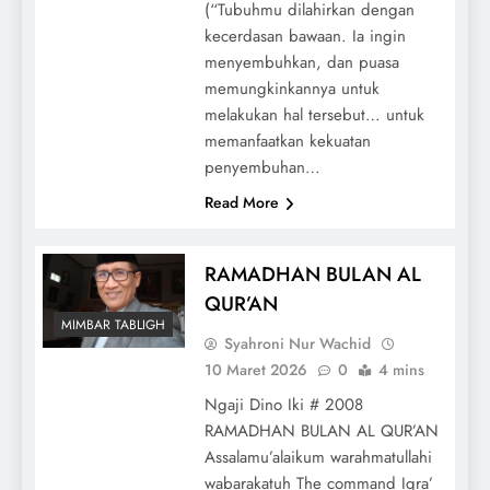
(“Tubuhmu dilahirkan dengan
kecerdasan bawaan. Ia ingin
menyembuhkan, dan puasa
memungkinkannya untuk
melakukan hal tersebut… untuk
memanfaatkan kekuatan
penyembuhan…
Read More
RAMADHAN BULAN AL
QUR’AN
MIMBAR TABLIGH
Syahroni Nur Wachid
10 Maret 2026
0
4 mins
Ngaji Dino Iki # 2008
RAMADHAN BULAN AL QUR’AN
Assalamu’alaikum warahmatullahi
wabarakatuh The command Iqra’