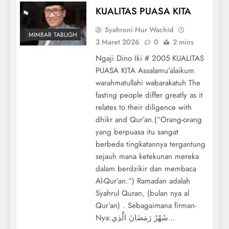
KUALITAS PUASA KITA
Syahroni Nur Wachid
MIMBAR TABLIGH
3 Maret 2026
0
2 mins
Ngaji Dino Iki # 2005 KUALITAS
PUASA KITA Assalamu’alaikum
warahmatullahi wabarakatuh The
fasting people differ greatly as it
relates to their diligence with
dhikr and Qur’an.(“Orang-orang
yang berpuasa itu sangat
berbeda tingkatannya tergantung
sejauh mana ketekunan mereka
dalam berdzikir dan membaca
Al-Qur’an.”) Ramadan adalah
Syahrul Quran, (bulan nya al
Qur’an) . Sebagaimana firman-
Nya:شَهْرُ رَمَضَانَ الَّذِي…