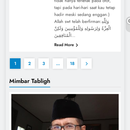
tidak hanya terletak pada otot,
tapi pada hari-hari saat kau tetap
hadir meski sedang enggan.)
Allah swt telah berfirman:وَلِلَّهِ
الْعِزَّةُ وَلِرَسُولِهِ وَلِلْمُؤْمِنِينَ وَلَكِنَّ
الْمُنَافِقِينَ…
Read More
1
2
3
…
18
Mimbar Tabligh