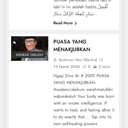
Sumber perkataan ulama tabi’ut
tabi’in ini adalah hadits:أَفْضَلُ
دِينَارٍ يُنْفِقُهُ الرَّجُلُ دِينَارٌ…
Read More
PUASA YANG
MENAKJUBKAN
MIMBAR TABLIGH
Syahroni Nur Wachid
13 Maret 2026
0
2 mins
Ngaji Dino Iki # 2009 PUASA
YANG MENAKJUBKAN
Assalamu’alaikum warahmatullahi
wabarakatuh Your body was born
with an innate intelligence. If
wants to heal, and fasting allow it
to do exactly that…. Tap into its
own self-healing powers.