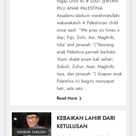
Ngaji Dino Iki # 2007 JERITAN
PILU ANAK PALESTINA
Assalamu’alaikum warahmatullahi
wabarakatuh A Palestinian child
once said: “We pray six times a
day; Fajr, Zuhr, Asr, Maghrib,
Isha’ and Janazah.”(“Seorang
anak Palestina pernah berkata:
‘Kami shalat enam kali sehari:
Subuh, Zuhur, Asar, Maghrib,
Isya, dan Jenazah.”) Ucapan anak
Palestina ini begitu menyayat
hati, ada satu…
Read More
KEBAIKAN LAHIR DARI
KETULUSAN
MIMBAR TABLIGH