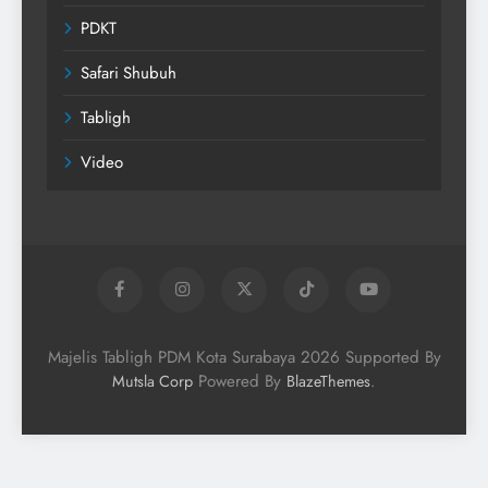
PDKT
Safari Shubuh
Tabligh
Video
Majelis Tabligh PDM Kota Surabaya 2026 Supported By
Powered By
.
Mutsla Corp
BlazeThemes