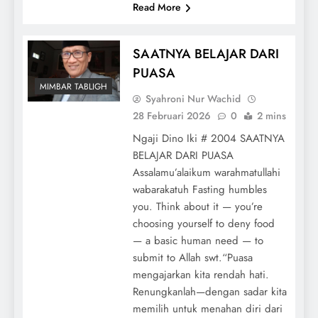
Read More
SAATNYA BELAJAR DARI
PUASA
MIMBAR TABLIGH
Syahroni Nur Wachid
28 Februari 2026
0
2 mins
Ngaji Dino Iki # 2004 SAATNYA
BELAJAR DARI PUASA
Assalamu’alaikum warahmatullahi
wabarakatuh Fasting humbles
you. Think about it — you’re
choosing yourself to deny food
— a basic human need — to
submit to Allah swt.“Puasa
mengajarkan kita rendah hati.
Renungkanlah—dengan sadar kita
memilih untuk menahan diri dari