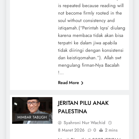
is repeated because reading will
not become firmly rooted in the
soul without consistency and
istiqamah.(“Perintah Iqra’ diulang
karena membaca tidak akan bisa
terpatri ke dalam jiwa apabila
tidak diiringi dengan konsistensi
dan keistiqomahan.”). Allah swt
mengulang firman-Nya Bacalah
!…
Read More
JERITAN PILU ANAK
PALESTINA
MIMBAR TABLIGH
Syahroni Nur Wachid
8 Maret 2026
0
2 mins