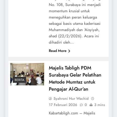
No. 108, Surabaya ini menjadi
momentum krusial untuk
meneguhkan peran keluarga
sebagai basis utama kaderisasi
Muhammadiyah dan ‘Aisyiyah,
ahad (22/2/2026). Acara ini
dihadiri oleh…
Read More
Majelis Tabligh PDM
Surabaya Gelar Pelatihan
BERITA
Metode Mumtaz untuk
Pengajar Al-Qur’an
Syahroni Nur Wachid
17 Februari 2026
0
3 mins
Kabartabligh.com – Majelis