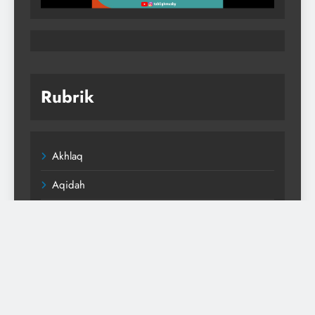
Rubrik
Akhlaq
Aqidah
Berita
Fiqh
Ibadah
Kegiatan Masjid