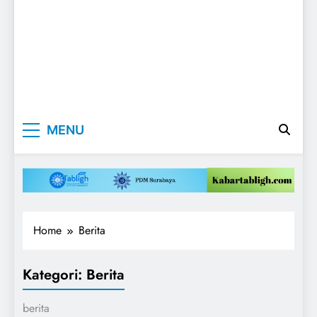
Kabartabligh.c
Mencerahkan
MENU
Menggembirakan
| Mencerahkan
Menggembirak
Home
Berita
Kategori:
Berita
berita