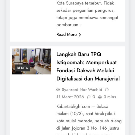
Kota Surabaya tersebut. Tidak
sekadar pergantian pengurus,
tetapi juga membawa semangat
pembaruan…
Read More
Langkah Baru TPQ
Istiqoomah: Memperkuat
BERITA
Fondasi Dakwah Melalui
Digitalisasi dan Manajerial
Syahroni Nur Wachid
11 Maret 2026
0
3 mins
Kabartabligh.com – Selasa
malam (10/3), saat hiruk-pikuk
kota mulai mereda, sebuah ruang
di Jalan Jojoran 3 No. 146 justru