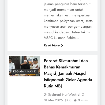
jajaran pengurus baru tersebut
menjadi momentum untuk
menyamakan visi, memperkuat
komitmen pelayanan umat, serta
menyusun arah pengembangan
masjid ke depan. Ketua Takmir
MSRC Lukman Rahim…
Read More
Pererat Silaturahmi dan
Bahas Kemakmuran
KEGIATAN MASJID
Masjid, Jamaah Masjid
Istiqoomah Gelar Agenda
Rutin MBJ
Syahroni Nur Wachid
31 Mei 2026
0
3 mins