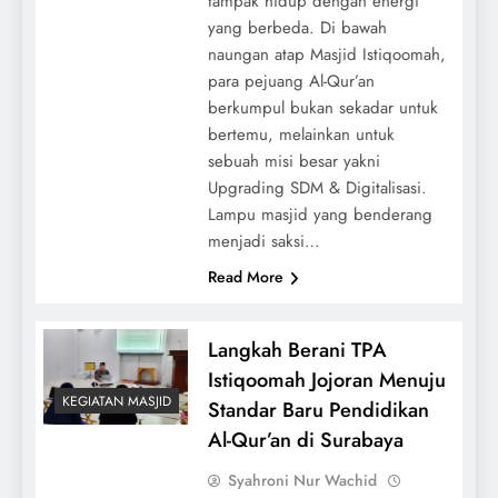
tampak hidup dengan energi
yang berbeda. Di bawah
naungan atap Masjid Istiqoomah,
para pejuang Al-Qur’an
berkumpul bukan sekadar untuk
bertemu, melainkan untuk
sebuah misi besar yakni
Upgrading SDM & Digitalisasi.
Lampu masjid yang benderang
menjadi saksi…
Read More
Langkah Berani TPA
Istiqoomah Jojoran Menuju
KEGIATAN MASJID
Standar Baru Pendidikan
Al-Qur’an di Surabaya
Syahroni Nur Wachid