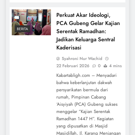
Perkuat Akar Ideologi,
PCA Gubeng Gelar Kajian
BERITA
Serentak Ramadhan:
Jadikan Keluarga Sentral
Kaderisasi
Syahroni Nur Wachid
22 Februari 2026
0
4 mins
Kabartabligh.com – Menyadari
bahwa keberlanjutan dakwah
persyarikatan bermula dari
rumah, Pimpinan Cabang
‘Aisyiyah (PCA) Gubeng sukses
menggelar “Kajian Serentak
Ramadhan 1447 H”. Kegiatan
yang dipusatkan di Masjid
Masjidillah, Jl. Karang Menjangan