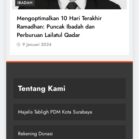
IBADAH
lkan 10 Hari Terakhir
Tuntaskan Qiyamu
 Puncak Ibadah dan
Witirmu Bersama
Lailatul Qadar
9 Januari 2024
2024
Tentang Kami
Majelis Tabligh PDM Kota Surabaya
Rekening Donasi