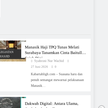
Manasik Haji TPQ Tunas Melati
KEGIATAN
Surabaya Tanamkan Cinta Baitullah
MASJID
Sejak Dini
Syahroni Nur Wachid
27 Juni 2026
0
Kabartabligh.com – Suasana haru dan
penuh semangat mewarnai pelaksanaan
Manasik…
Dakwah Digital: Antara Ulama,