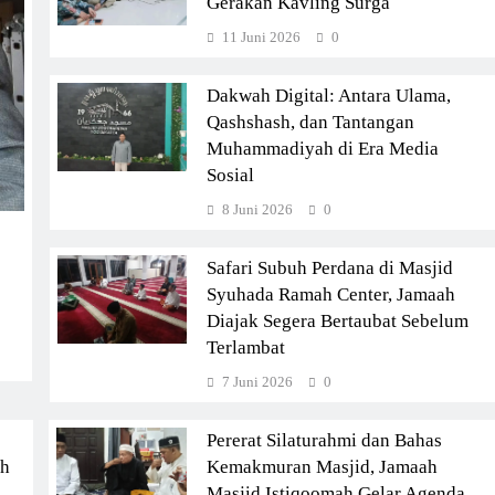
Gerakan Kavling Surga
11 Juni 2026
0
Dakwah Digital: Antara Ulama,
Qashshash, dan Tantangan
Muhammadiyah di Era Media
Sosial
8 Juni 2026
0
Safari Subuh Perdana di Masjid
Syuhada Ramah Center, Jamaah
Diajak Segera Bertaubat Sebelum
Terlambat
7 Juni 2026
0
Pererat Silaturahmi dan Bahas
ah
Kemakmuran Masjid, Jamaah
Masjid Istiqoomah Gelar Agenda