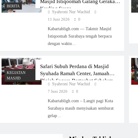
Masjid Istiqoomah Galang Gerakan
BERITA
Kavling Surga
Syahroni Nur Wachid
11 Juni 2026
0
Kabartabligh.com — Takmir Masjid
Istiqoomah Surabaya tengah berpacu
dengan waktu…
Safari Subuh Perdana di Masjid
KEGIATAN
Syuhada Ramah Center, Jamaah
MASJID
Diajak Segera Bertaubat Sebelum
Syahroni Nur Wachid
Terlambat
7 Juni 2026
0
Kabartabligh.com – Langit pagi Kota
Surabaya masih menyisakan semburat
gelap…