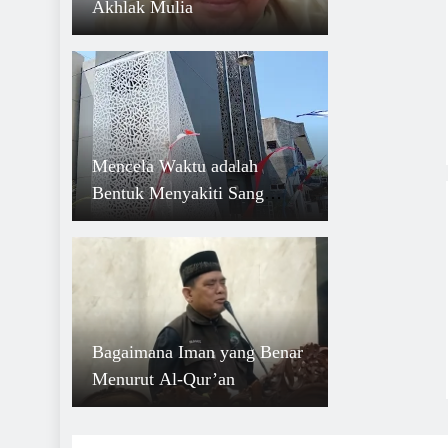
Akhlak Mulia
Mencela Waktu adalah
Bentuk Menyakiti Sang
Pencipta
Bagaimana Iman yang Benar
Menurut Al-Qur’an