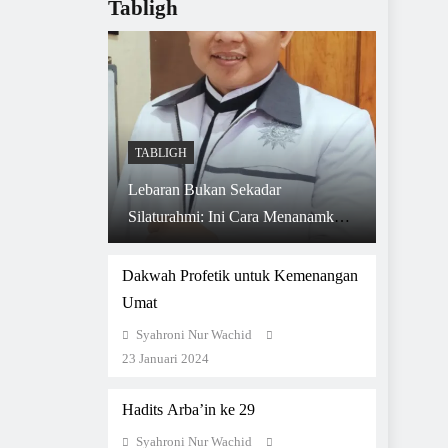
Tabligh
TABLIGH
Lebaran Bukan Sekadar
Silaturahmi: Ini Cara Menanamkan
Adab Qur’ani pada Anak Saat
Bertamu
Dakwah Profetik untuk Kemenangan
Umat
Syahroni Nur Wachid
23 Januari 2024
Hadits Arba’in ke 29
Syahroni Nur Wachid