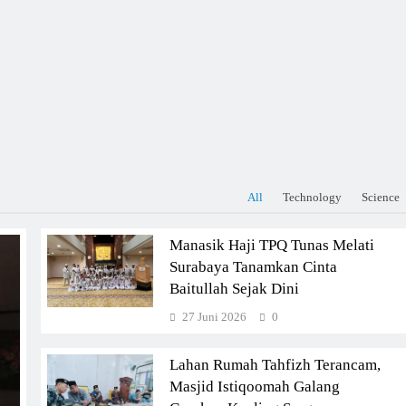
All
Technology
Science
Manasik Haji TPQ Tunas Melati
Surabaya Tanamkan Cinta
Baitullah Sejak Dini
27 Juni 2026
0
Lahan Rumah Tahfizh Terancam,
Masjid Istiqoomah Galang