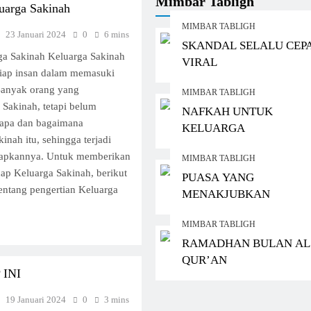
Mimbar Tabligh
uarga Sakinah
MIMBAR TABLIGH
23 Januari 2024
0
6 mins
SKANDAL SELALU CEP
a Sakinah Keluarga Sakinah
VIRAL
iap insan dalam memasuki
Banyak orang yang
MIMBAR TABLIGH
Sakinah, tetapi belum
NAFKAH UNTUK
apa dan bagaimana
KELUARGA
inah itu, sehingga terjadi
rapkannya. Untuk memberikan
MIMBAR TABLIGH
ap Keluarga Sakinah, berikut
PUASA YANG
tentang pengertian Keluarga
MENAKJUBKAN
MIMBAR TABLIGH
RAMADHAN BULAN AL
QUR’AN
INI
19 Januari 2024
0
3 mins