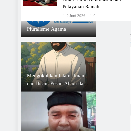
Pelayanan Ramah
2 Juni 2026
0
Pluralisme Agama
Mengokohkan Islam, Iman,
dan Ihsan: Pesan Abadi dari
Hadits Jibril