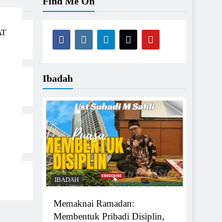
Find Me On
AT
Ibadah
IBADAH
Memaknai Ramadan:
Membentuk Pribadi Disiplin,