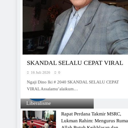
Syi’ah
Sekulerisme
SKANDAL SELALU CEPAT VIRAL
16 Juli 2026
0
Ngaji Dino Iki # 2040 SKANDAL SELALU CEPAT
VIRAL Assalamu’alaikum…
Liberalisme
Rapat Perdana Takmir MSRC,
Lukman Rahim: Mengurus Rum
Allah Butuh Keikhlasan dan