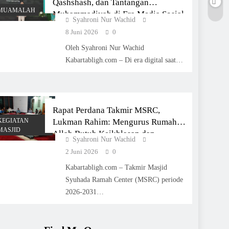
Qashshash, dan Tantangan
MUAMALAH
Muhammadiyah di Era Media Sosial
Syahroni Nur Wachid
8 Juni 2026
0
Oleh Syahroni Nur Wachid
Kabartabligh.com – Di era digital saat…
Rapat Perdana Takmir MSRC,
KEGIATAN
Lukman Rahim: Mengurus Rumah
MASJID
Allah Butuh Keikhlasan dan
Syahroni Nur Wachid
Pelayanan Ramah
2 Juni 2026
0
Kabartabligh.com – Takmir Masjid
Syuhada Ramah Center (MSRC) periode
2026-2031…