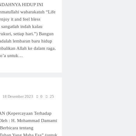
4 INDAHNYA HIDUP INI
matullahi wabarakatuh “Life
njoy it and feel bless
 sangatlah indah kalau
yukuri, setiap hari.”) Bangun
 adalah lembaran baru hidup
mbalikan Allah ke dalam raga.
do’a untuk…
18 Desember 2023
0
25
 (Kepercayaan Terhadap
 Oleh : H. Mohammad Damami
Berbicara tentang
 Tuhan Yang Maha Esa” (untuk