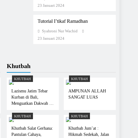
23 Januari 2024
Tutorial I’tikaf Ramadhan
Syahroni Nur Wachid
23 Januari 2024
Khutbah
KHUTBAH
KHUTBAH
Lazismu Jatim Tebar
AMPUNAN ALLAH
Kurban di Bali,
SANGAT LUAS
Menguatkan Dakwah di
Tengah Minoritas
Muslim
KHUTBAH
KHUTBAH
Khutbah Salat Gerhana:
Khutbah Jum’at :
Pantulan Cahaya,
Hikmah Sedekah, Jalan