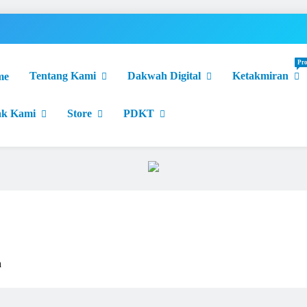
Pr
Tentang Kami
Dakwah Digital
Ketakmiran
me
cerahkan Menggembirakan
ak Kami
Store
PDKT
h