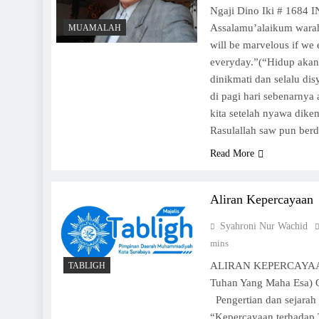
Ngaji Dino Iki # 168
Assalamu’alaikum warah
MUAMALAH
will be marvelous if we e
everyday.”(“Hidup akan
dinikmati dan selalu dis
di pagi hari sebenarnya
kita setelah nyawa dike
Rasulallah saw pun ber
Read More
Aliran Kepercayaan
Syahroni Nur Wachid
mins
ALIRAN KEPERCAYAAN
TABLIGH
Tuhan Yang Maha Esa)
Pengertian dan sejarah 
“Kepercayaan terhadap