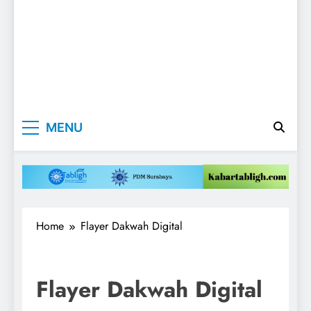
Kabartabligh.c
Mencerahkan
MENU
Menggembirakan
| Mencerahkan
Menggembirak
Home
Flayer Dakwah Digital
Flayer Dakwah Digital