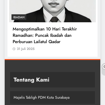
IBADAH
i
Mengoptimalkan 10 Hari Terakhir
T
Ramadhan: Puncak Ibadah dan
W
Perburuan Lailatul Qadar
31 Juli 2025
Tentang Kami
Majelis Tabligh PDM Kota Surabaya