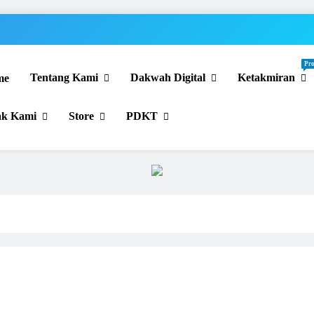
Pr
Tentang Kami
Dakwah Digital
Ketakmiran
me
cerahkan Menggembirakan
ak Kami
Store
PDKT