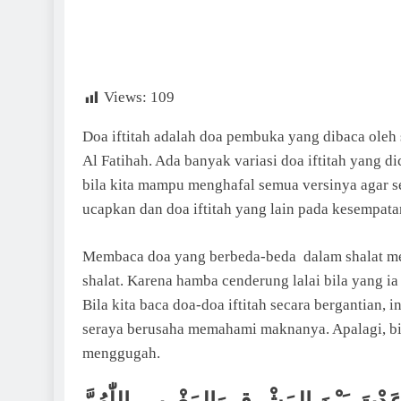
Views:
109
Doa iftitah adalah doa pembuka yang dibaca oleh
Al Fatihah. Ada banyak variasi doa iftitah yang dicontohkan oleh R
bila kita mampu menghafal semua versinya agar se
ucapkan dan doa iftitah yang lain pada kesempata
Membaca doa yang berbeda-beda dalam shalat me
shalat. Karena hamba cenderung lalai bila yang i
Bila kita baca doa-doa iftitah secara bergantian, insya Allah ﷻ kita akan berusaha memfo
seraya berusaha memahami maknanya. Apalagi, bil
menggugah.