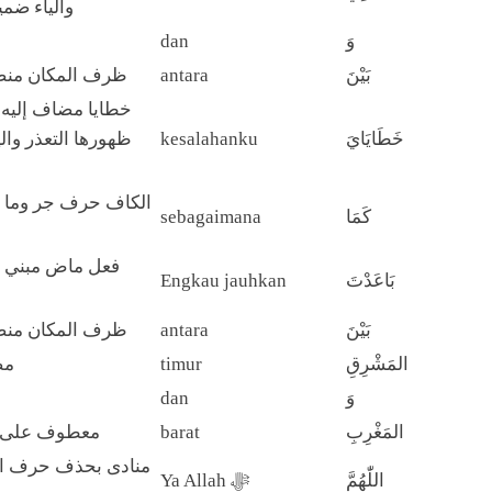
والياء ضم
dan
وَ
ظرف المكان منص
antara
بَيْنَ
خطايا مضاف إليه 
ظهورها التعذر وا
kesalahanku
خَطَايَايَ
الكاف حرف جر وما 
sebagaimana
كَمَا
فعل ماض مبني ع
Engkau jauhkan
بَاعَدْتَ
ظرف المكان منص
antara
بَيْنَ
مض
timur
المَشْرِقِ
dan
وَ
معطوف على ا
barat
المَغْرِبِ
منادى بحذف حرف الن
اللّٰهُمَّ
Ya Allah ﷻ