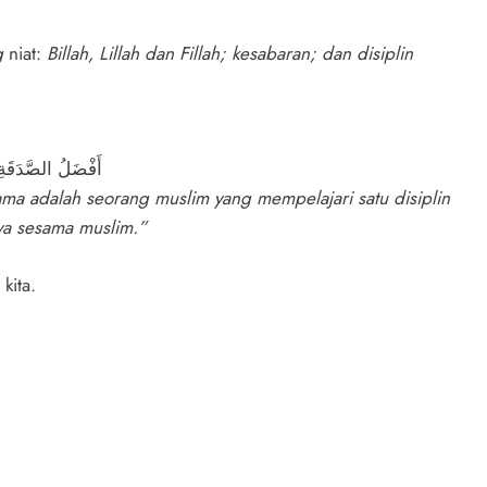
g
niat:
Billah, Lillah dan Fillah; kesabaran; dan disiplin
أَفْضَلُ الصَّدَقَةِ أ
ma adalah seorang muslim yang mempelajari satu disiplin
ya sesama muslim.”
kita.