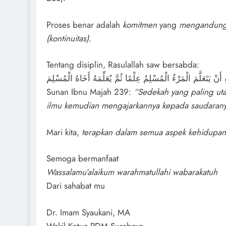
Proses benar adalah
komitmen
yang
mengandun
(kontinuitas)
.
Tentang disiplin, Rasulallah saw bersabda:
َنْ يَتَعَلَّمَ الْمَرْءُ الْمُسْلِمُ عِلْمًا ثُمَّ يُعَلِّمَهُ أَخَاهُ الْمُسْلِمَ
Sunan Ibnu Majah 239:
“Sedekah yang paling uta
ilmu kemudian mengajarkannya kepada saudaran
Mari kita,
terapkan dalam semua aspek kehidupan
Semoga bermanfaat
Wassalamu’alaikum warahmatullahi wabarakatuh
Dari sahabat mu
Dr. Imam Syaukani, MA
Wakil Ketua PDM Surabaya