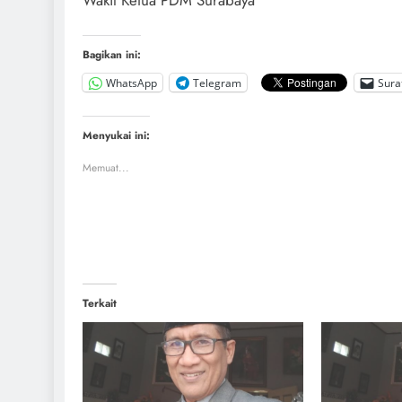
Bagikan ini:
WhatsApp
Telegram
Sura
Menyukai ini:
Memuat...
Terkait