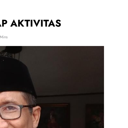
P AKTIVITAS
 Mins
IBADAH
Memaknai Ramadan: Membentuk
Pribadi Disiplin, Penuh Empati, dan
Mengejar Lailatul Qadar