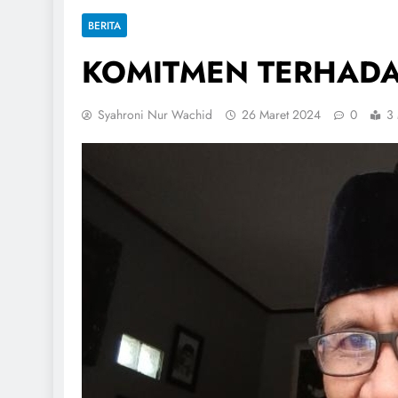
BERITA
KOMITMEN TERHADA
Syahroni Nur Wachid
26 Maret 2024
0
3