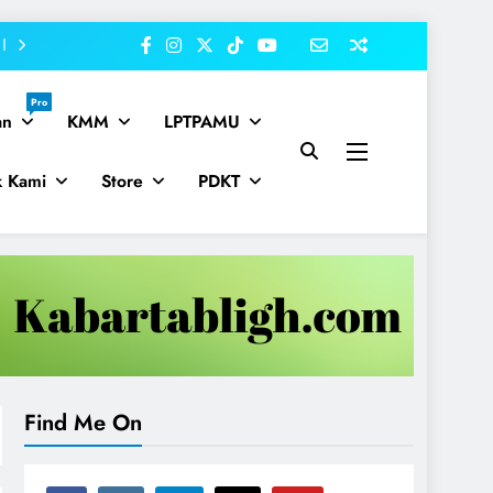
Pro
an
KMM
LPTPAMU
k Kami
Store
PDKT
Find Me On