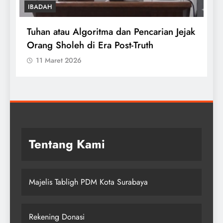
IBADAH
Tuhan atau Algoritma dan Pencarian Jejak
T
Orang Sholeh di Era Post-Truth
S
11 Maret 2026
Tentang Kami
Majelis Tabligh PDM Kota Surabaya
Rekening Donasi