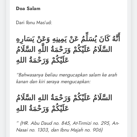
Doa Salam
Dari Ibnu Mas’ud:
أَنَّهُ كَانَ يُسَلِّمُ عَنْ يَمِينِهِ وَعَنْ يَسَارِهِ
السَّلَامُ عَلَيْكُمْ وَرَحْمَةُ اللَّهِ السَّلَامُ
عَلَيْكُمْ وَرَحْمَةُ اللهِ
“Bahwasanya beliau mengucapkan salam ke arah
kanan dan kiri seraya mengucapkan:
السَّلَامُ عَلَيْكُمْ وَرَحْمَةُ اللهِ
السَّلَامُ
عَلَيْكُمْ وَرَحْمَةُ اللهِ
” (HR. Abu Daud no. 845, At-Tirmizi no. 295, An-
Nasai no. 1303, dan Ibnu Majah no. 906)