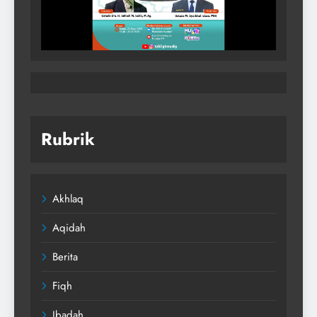
Rubrik
Akhlaq
Aqidah
Berita
Fiqh
Ibadah