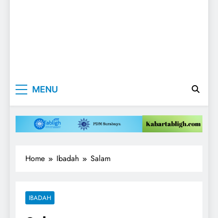
Kabartabligh.c
Mencerahkan
MENU
Menggembirakan
| Mencerahkan
Menggembirak
Home
Ibadah
Salam
IBADAH