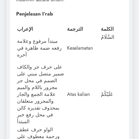
Penjelasan I’rab
الكلمة
الترجمة
الإعراب
السَّلَامُ
مبتدأ مرفوع وعلامة
رفعه ضمة ظاهرة في
Keselamatan
آخره
على حرف جر والكاف
ضمير متصل مبني على
الضمم في محل جر
مجرور باللام والميم
علامة الجمع والجار
Atas kalian
عَلَيْكُمْ
والمجرور متعلقان
بمحذوف تقديره كائن
في محل رفع خبر
المبتدأ
الواو حرف عطف
ورحمة معطوف على