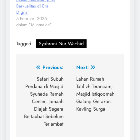
Berkualitas di Era
Digital
5 Februari 2025
dalam "Muamalah"
Tagged:
Syahroni Nur Wachid
Navigasi
Previous:
Next:
pos
Safari Subuh
Lahan Rumah
Perdana di Masjid
Tahfizh Terancam,
Syuhada Ramah
Masjid Istiqoomah
Center, Jamaah
Galang Gerakan
Diajak Segera
Kavling Surga
Bertaubat Sebelum
Terlambat