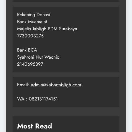
Rekening Donasi
Bank Muamalat
Majelis Tabligh PDM Surabaya
7730003275
Bank BCA
Syahroni Nur Wachid
2140695397
Email:
admin@kabartabligh.com
WA :
082131174151
Most Read