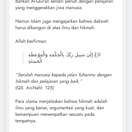
Bahkan Al-Qur’an sendiri penuh dengan pelajaran
yang menggerakkan jiwa manusia.
Namun Islam juga mengajarkan bahwa dakwah
harus dibangun di atas ilmu dan hikmah.
Allah berfirman:
ادْعُ إِلَىٰ سَبِيلِ رَبِّكَ بِالْحِكْمَةِ وَالْمَوْعِظَةِ
الْحَسَنَةِ
“Serulah manusia kepada jalan Tuhanmu dengan
hikmah dan pelajaran yang baik.”
(QS. An-Nahl: 125)
Para ulama menjelaskan bahwa hikmah adalah
ilmu yang benar, argumentasi yang kuat, dan
kemampuan menempatkan sesuatu pada
tempatnya.