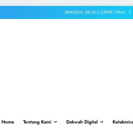
Media Sosial
SKANDAL SELALU CEPAT VIRAL
 Haji TPQ Tunas Melati Surabaya Tanamkan Cinta Baitullah Sejak Dini
Tahfizh Terancam, Masjid Istiqoomah Galang Gerakan Kavling Surga
ital: Antara Ulama, Qashshash, dan Tantangan Muhammadiyah di Era
Media Sosial
SKANDAL SELALU CEPAT VIRAL
 Haji TPQ Tunas Melati Surabaya Tanamkan Cinta Baitullah Sejak Dini
Tahfizh Terancam, Masjid Istiqoomah Galang Gerakan Kavling Surga
ital: Antara Ulama, Qashshash, dan Tantangan Muhammadiyah di Era
Media Sosial
Home
Tentang Kami
Dakwah Digital
Ketakmir