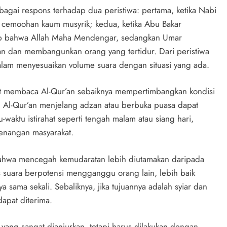
sebagai respons terhadap dua peristiwa: pertama, ketika Nabi
cemoohan kaum musyrik; kedua, ketika Abu Bakar
up bahwa Allah Maha Mendengar, sedangkan Umar
n dan membangunkan orang yang tertidur. Dari peristiwa
dalam menyesuaikan volume suara dengan situasi yang ada.
at membaca Al-Qur’an sebaiknya mempertimbangkan kondisi
Al-Qur’an menjelang adzan atau berbuka puasa dapat
aktu istirahat seperti tengah malam atau siang hari,
enangan masyarakat.
 bahwa mencegah kemudaratan lebih diutamakan daripada
 suara berpotensi mengganggu orang lain, lebih baik
sama sekali. Sebaliknya, jika tujuannya adalah syiar dan
apat diterima.
yang sangat dianjurkan, tetapi harus dilakukan dengan