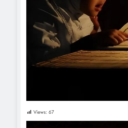
Views:
67