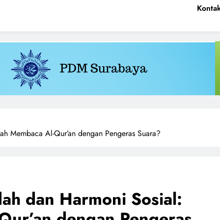
ncerahkan Menggembirakan
Konta
kah Membaca Al-Qur’an dengan Pengeras Suara?
h dan Harmoni Sosial:
Qur’an dengan Pengeras