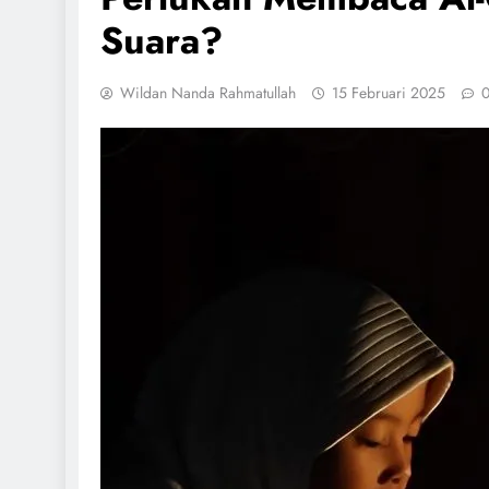
Suara?
Wildan Nanda Rahmatullah
15 Februari 2025
IBADAH
n 10 Hari Terakhir
Tuntaskan Qiyamu Ramad
cak Ibadah dan
Witirmu Bersama Imam
atul Qadar
11 Maret 2026