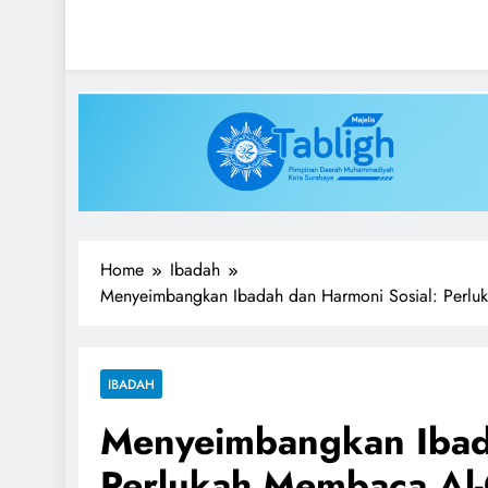
Kabartabligh.com | Me
Mencerahkan Menggembirakan
Home
Ibadah
Menyeimbangkan Ibadah dan Harmoni Sosial: Perlu
IBADAH
Menyeimbangkan Ibada
Perlukah Membaca Al-