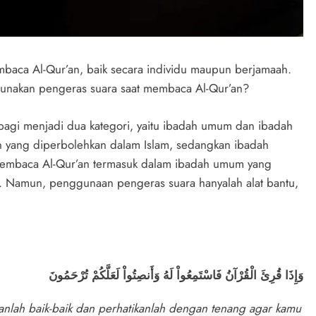
mbaca Al-Qur’an, baik secara individu maupun berjamaah.
unakan pengeras suara saat membaca Al-Qur’an?
bagi menjadi dua kategori, yaitu ibadah umum dan ibadah
 yang diperbolehkan dalam Islam, sedangkan ibadah
. Membaca Al-Qur’an termasuk dalam ibadah umum yang
. Namun, penggunaan pengeras suara hanyalah alat bantu,
وَإِذَا قُرِئَ الْقُرْآنُ فَاسْتَمِعُواْ لَهُ وَأَنصِتُواْ لَعَلَّكُمْ تُرْحَمُونَ
anlah baik-baik dan perhatikanlah dengan tenang agar kamu