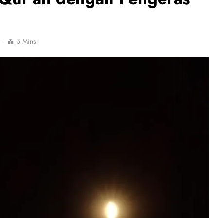
0
5 Mins
IBADAH
han dan
Shaf Masjid Mulai Kosong, Eksistensi
Islam Terancam Melompong
11 Maret 2026