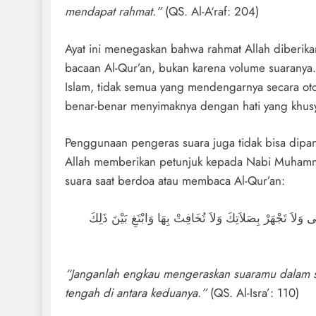
mendapat rahmat.”
(QS. Al-A‘raf: 204)
Ayat ini menegaskan bahwa rahmat Allah diberi
bacaan Al-Qur’an, bukan karena volume suaranya
Islam, tidak semua yang mendengarnya secara otom
benar-benar menyimaknya dengan hati yang khus
Penggunaan pengeras suara juga tidak bisa dipand
Allah memberikan petunjuk kepada Nabi Muham
suara saat berdoa atau membaca Al-Qur’an:
َلاَ تَجْهَرْ بِصَلاَتِكَ وَلاَ تُخَافِتْ بِهَا وَابْتَغِ بَيْنَ ذَلِكَ
“Janganlah engkau mengeraskan suaramu dalam sal
tengah di antara keduanya.”
(QS. Al-Isra’: 110)