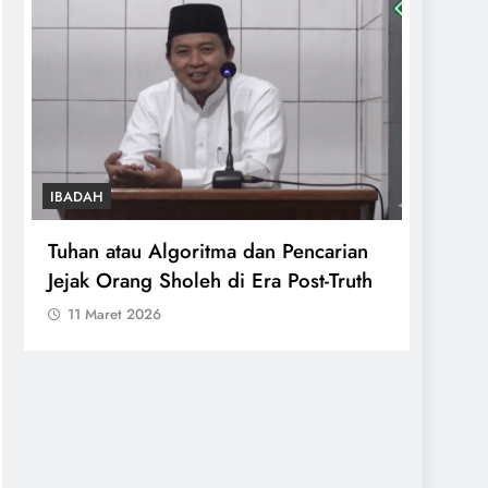
IBADAH
IBADA
Tuhan atau Algoritma dan Pencarian
Tata 
Jejak Orang Sholeh di Era Post-Truth
Kurba
11 Maret 2026
11 M