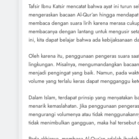
Tafsir Ibnu Katsir mencatat bahwa ayat ini turun 
mengeraskan bacaan Al-Qur’an hingga mendapat 
membaca dengan suara lirih karena merasa cuk
membacanya dengan lantang untuk mengusir seta
ini, kita dapat belajar bahwa ada kebijaksanaan 
Oleh karena itu, penggunaan pengeras suara sa
lingkungan. Misalnya, mengumandangkan bacaan 
menjadi pengingat yang baik. Namun, pada waktu-w
volume yang terlalu keras dapat mengganggu ket
Dalam Islam, terdapat prinsip yang menyatakan
menarik kemaslahatan. Jika penggunaan pengeras
mengurangi volumenya atau tidak menggunakannya 
tidak menimbulkan gangguan, maka hal tersebut d
Pada akhirnya, membaca Al-Qur’an adalah ibadah 