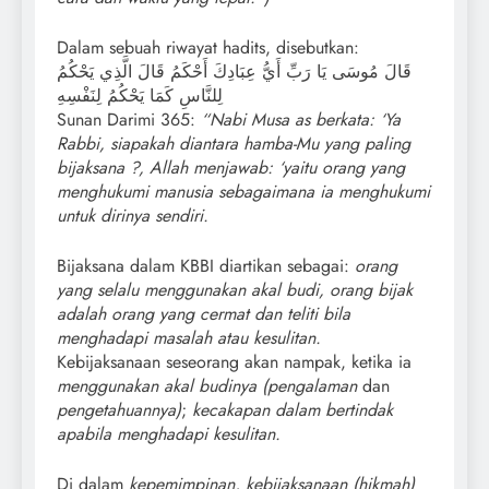
Dalam sebuah riwayat hadits, disebutkan:
قَالَ مُوسَى يَا رَبِّ أَيُّ عِبَادِكَ أَحْكَمُ قَالَ الَّذِي يَحْكُمُ
لِلنَّاسِ كَمَا يَحْكُمُ لِنَفْسِهِ
Sunan Darimi 365:
“Nabi Musa as berkata: ‘Ya
Rabbi, siapakah diantara hamba-Mu yang paling
bijaksana ?, Allah menjawab: ‘yaitu orang yang
menghukumi manusia sebagaimana ia menghukumi
untuk dirinya sendiri.
Bijaksana dalam KBBI diartikan sebagai:
orang
yang selalu menggunakan akal budi, orang bijak
adalah orang yang cermat dan teliti bila
menghadapi masalah atau kesulitan.
Kebijaksanaan seseorang akan nampak, ketika ia
menggunakan akal budinya
(pengalaman
dan
pengetahuannya)
;
kecakapan dalam bertindak
apabila menghadapi kesulitan.
Di dalam
kepemimpinan,
kebijaksanaan (hikmah)