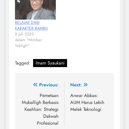
BELAJAR DARI
KARAKTER BAMBU
8 Juli 2025
dalam "Mimbar
Tabligh"
Tagged:
Imam Syaukani
Navigasi
Previous:
Next:
pos
Pemetaan
Anwar Abbas:
Muballigh Berbasis
AUM Harus Lebih
Keahlian: Strategi
Melek Teknologi
Dakwah
Profesional