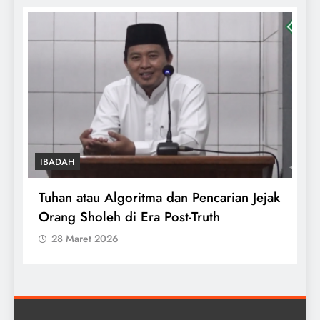
IBADAH
Tuhan atau Algoritma dan Pencarian Jejak
T
Orang Sholeh di Era Post-Truth
S
28 Maret 2026