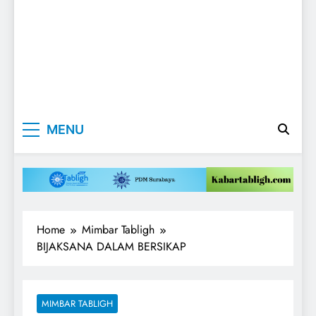
Kabartabligh.c
Mencerahkan
MENU
Menggembirakan
| Mencerahkan
Menggembirak
Home
Mimbar Tabligh
BIJAKSANA DALAM BERSIKAP
MIMBAR TABLIGH