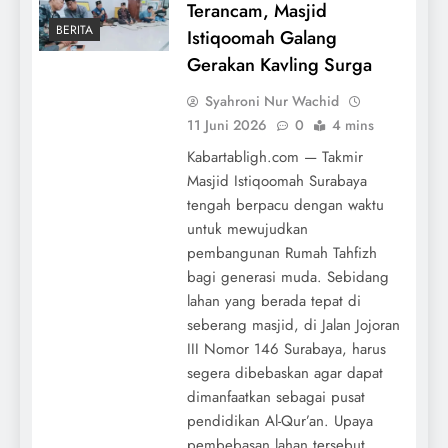
Terancam, Masjid
BERITA
Istiqoomah Galang
Gerakan Kavling Surga
Syahroni Nur Wachid
11 Juni 2026
0
4 mins
Kabartabligh.com — Takmir
Masjid Istiqoomah Surabaya
tengah berpacu dengan waktu
untuk mewujudkan
pembangunan Rumah Tahfizh
bagi generasi muda. Sebidang
lahan yang berada tepat di
seberang masjid, di Jalan Jojoran
III Nomor 146 Surabaya, harus
segera dibebaskan agar dapat
dimanfaatkan sebagai pusat
pendidikan Al-Qur’an. Upaya
pembebasan lahan tersebut