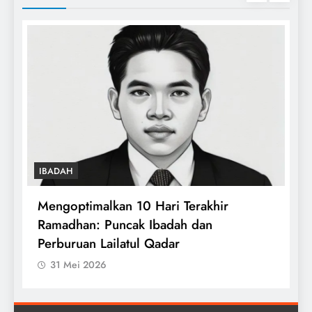
IBADAH
i
Mengoptimalkan 10 Hari Terakhir
T
Ramadhan: Puncak Ibadah dan
W
Perburuan Lailatul Qadar
31 Mei 2026