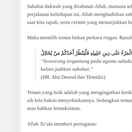
Sahabat dakwah yang dirahmati Allah, manusia ada
perjalanan kehidupan ini, Allah menghadirkan s
saat kita rapuh, serta cermin yang menunjukkan ke
الْمَرْءُ عَلَى دِينِ خَلِيلِهِ فَلْيَنْظُرْ أَحَدُكُمْ مَنْ يُخَالِلُ
“Seseorang tergantung pada agama sahabat
kalian jadikan sahabat.”
(HR. Abu Dawud dan Tirmidzi)
Teman yang baik adalah yang mengingatkan ketika 
aib kita bukan menyebarkannya. Sedangkan teman
atau bahkan kemaksiatan.
Allah Ta’ala memberi peringatan: