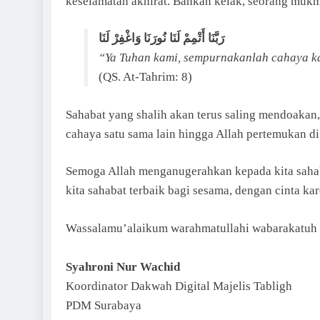
keselamatan akhirat. Bahkan kelak, seorang mukm
رَبَّنَا أَتْمِمْ لَنَا نُورَنَا وَاغْفِرْ لَنَا
“Ya Tuhan kami, sempurnakanlah cahaya 
(QS. At-Tahrim: 8)
Sahabat yang shalih akan terus saling mendoakan,
cahaya satu sama lain hingga Allah pertemukan di
Semoga Allah menganugerahkan kepada kita saha
kita sahabat terbaik bagi sesama, dengan cinta k
Wassalamu’alaikum warahmatullahi wabarakatuh
Syahroni Nur Wachid
Koordinator Dakwah Digital Majelis Tabligh
PDM Surabaya