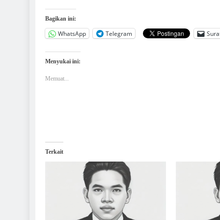
Bagikan ini:
WhatsApp
Telegram
Sura
Menyukai ini:
Memuat...
Terkait