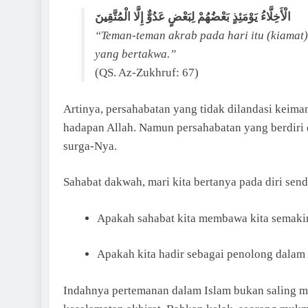
الْأَخِلَّاءُ يَوْمَئِذٍ بَعْضُهُمْ لِبَعْضٍ عَدُوٌّ إِلَّا الْمُتَّقِينَ
“Teman-teman akrab pada hari itu (kiamat)
yang bertakwa.”
(QS. Az-Zukhruf: 67)
Artinya, persahabatan yang tidak dilandasi keima
hadapan Allah. Namun persahabatan yang berdiri 
surga-Nya.
Sahabat dakwah, mari kita bertanya pada diri sendi
Apakah sahabat kita membawa kita semakin
Apakah kita hadir sebagai penolong dalam 
Indahnya pertemanan dalam Islam bukan saling m