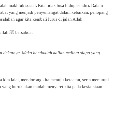
lah makhluk sosial. Kita tidak bisa hidup sendiri. Dalam
ahabat yang menjadi penyemangat dalam kebaikan, penopang
salahan agar kita kembali lurus di jalan Allah.
Maka memilih teman bukan perkara ringan. Rasulullah ﷺ bersabda:
 dekatnya. Maka hendaklah kalian melihat siapa yang
kita lalai, mendorong kita menuju ketaatan, serta menutupi
 yang buruk akan mudah menyeret kita pada kesia-siaan