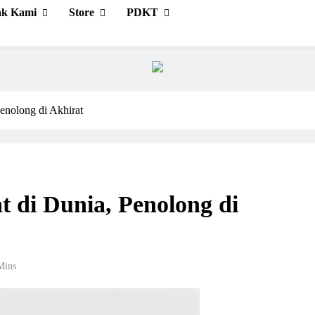
cerahkan Menggembirakan
ak Kami
Store
PDKT
enolong di Akhirat
 di Dunia, Penolong di
Mins