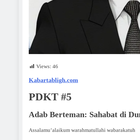
Views:
46
Kabartabligh.com
PDKT #5
Adab Berteman: Sahabat di Dun
Assalamu’alaikum warahmatullahi wabarakatuh