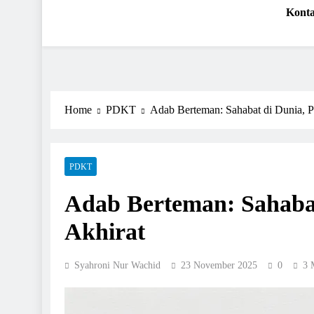
Kabartabligh.com | Men
Mencerahkan Menggembirakan
Kont
Home
PDKT
Adab Berteman: Sahabat di Dunia, P
PDKT
Adab Berteman: Sahabat
Akhirat
Syahroni Nur Wachid
23 November 2025
0
3 