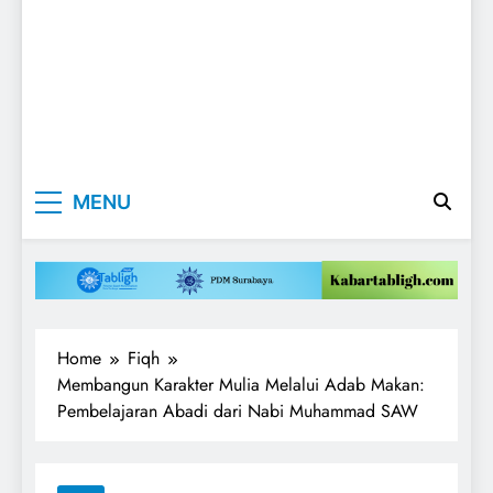
Kabartabligh.c
Mencerahkan
MENU
Menggembirakan
| Mencerahkan
Menggembirak
Home
Fiqh
Membangun Karakter Mulia Melalui Adab Makan:
Pembelajaran Abadi dari Nabi Muhammad SAW