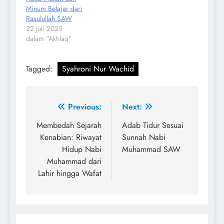
Minum Belajar dari
Rasulullah SAW
22 Juli 2025
dalam "Akhlaq"
Tagged:
Syahroni Nur Wachid
Navigasi
Previous:
Next:
pos
Membedah Sejarah
Adab Tidur Sesuai
Kenabian: Riwayat
Sunnah Nabi
Hidup Nabi
Muhammad SAW
Muhammad dari
Lahir hingga Wafat