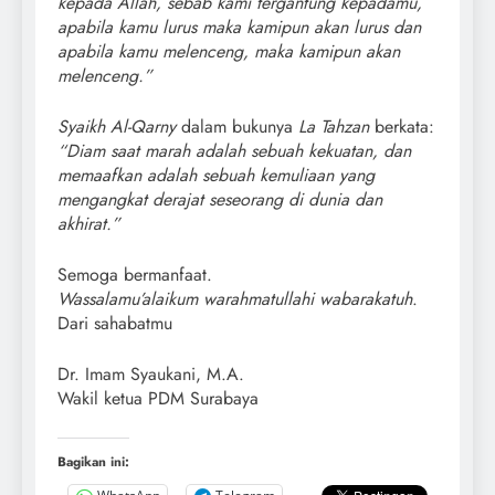
kepada Allah, sebab kami tergantung kepadamu,
apabila kamu lurus maka kamipun akan lurus dan
apabila kamu melenceng, maka kamipun akan
melenceng.”
Syaikh Al-Qarny
dalam bukunya
La Tahzan
berkata:
“Diam saat marah adalah sebuah kekuatan, dan
memaafkan adalah sebuah kemuliaan yang
mengangkat derajat seseorang di dunia dan
akhirat.”
Semoga bermanfaat.
Wassalamu’alaikum warahmatullahi wabarakatuh
.
Dari sahabatmu
Dr. Imam Syaukani, M.A.
Wakil ketua PDM Surabaya
Bagikan ini: