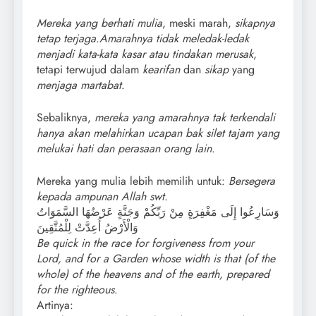
Mereka yang berhati mulia
, meski marah,
sikapnya
tetap terjaga
.
Amarahnya tidak meledak-ledak
menjadi kata-kata kasar atau tindakan merusak
,
tetapi terwujud dalam
kearifan
dan
sikap
yang
menjaga martabat
.
Sebaliknya,
mereka yang amarahnya tak terkendali
hanya akan melahirkan ucapan bak silet tajam yang
melukai hati dan perasaan orang lain
.
Mereka yang mulia lebih memilih untuk:
Bersegera
kepada ampunan Allah swt
.
وَسَارِعُوا إِلَى مَغْفِرَةٍ مِنْ رَبِّكُمْ وَجَنَّةٍ عَرْضُهَا السَّمَوَاتُ
وَالْأَرْضُ أُعِدَّتْ لِلْمُتَّقِينَ
Be quick in the race for forgiveness from your
Lord, and for a Garden whose width is that (of the
whole) of the heavens and of the earth, prepared
for the righteous
.
Artinya: