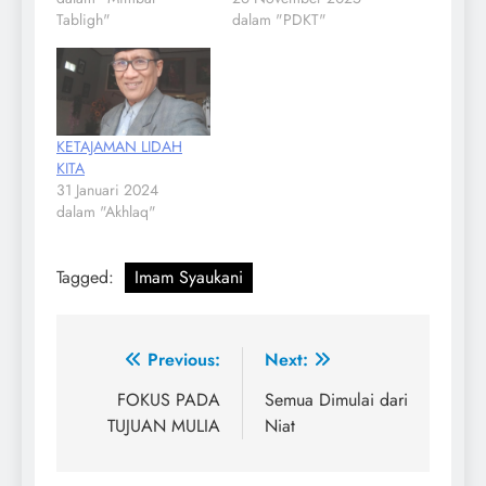
Tabligh"
dalam "PDKT"
KETAJAMAN LIDAH
KITA
31 Januari 2024
dalam "Akhlaq"
Tagged:
Imam Syaukani
Navigasi
Previous:
Next:
pos
FOKUS PADA
Semua Dimulai dari
TUJUAN MULIA
Niat