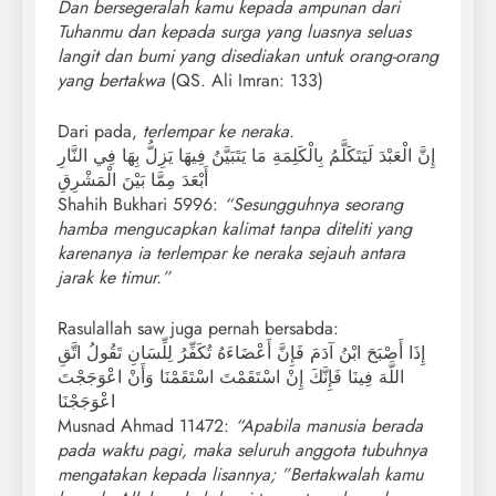
Dan bersegeralah kamu kepada ampunan dari
Tuhanmu dan kepada surga yang luasnya seluas
langit dan bumi yang disediakan untuk orang-orang
yang bertakwa
(QS. Ali Imran: 133)
Dari pada,
terlempar ke neraka.
إِنَّ الْعَبْدَ لَيَتَكَلَّمُ بِالْكَلِمَةِ مَا يَتَبَيَّنُ فِيهَا يَزِلُّ بِهَا فِي النَّارِ
أَبْعَدَ مِمَّا بَيْنَ الْمَشْرِقِ
Shahih Bukhari 5996:
“Sesungguhnya seorang
hamba mengucapkan kalimat tanpa diteliti yang
karenanya ia terlempar ke neraka sejauh antara
jarak ke timur.”
Rasulallah saw juga pernah bersabda:
إِذَا أَصْبَحَ ابْنُ آدَمَ فَإِنَّ أَعْضَاءَهُ تُكَفِّرُ لِلِّسَانِ تَقُولُ اتَّقِ
اللَّهَ فِينَا فَإِنَّكَ إِنْ اسْتَقَمْتَ اسْتَقَمْنَا وَأَنْ اعْوَجَجْتَ
اعْوَجَجْنَا
Musnad Ahmad 11472:
“Apabila manusia berada
pada waktu pagi, maka seluruh anggota tubuhnya
mengatakan kepada lisannya; ”Bertakwalah kamu