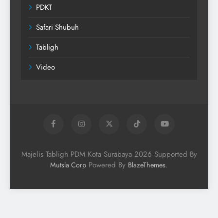
PDKT
Safari Shubuh
Tabligh
Video
Majelis Tabligh PDM Kota Surabaya 2026 Supported By
Powered By
.
Mutsla Corp
BlazeThemes