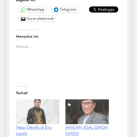
WhatsApp
Telegram
Surat elektronik
Menyukai ini:
Memuat...
Terkait
Tetap Otentik di Era
JANGAN ASAL OMON
Lipstik
OMON