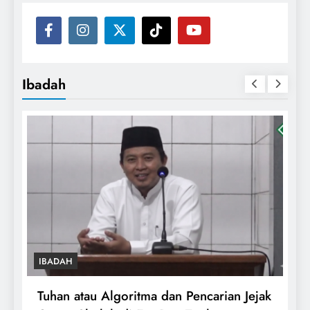
Ibadah
IBADAH
IBADAH
Tuhan atau Algoritma dan Pencarian Jejak
Tata Ca