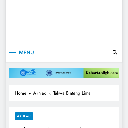
Kabartabligh.c
Mencerahkan
MENU
Menggembirakan
| Mencerahkan
Menggembirak
Home
Akhlaq
Takwa Bintang Lima
AKHLAQ