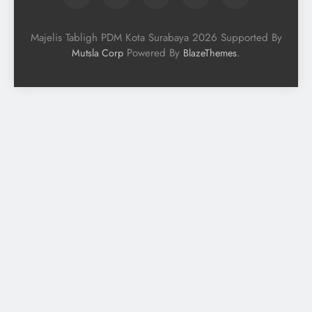
Majelis Tabligh PDM Kota Surabaya 2026 Supported By
Powered By
.
Mutsla Corp
BlazeThemes