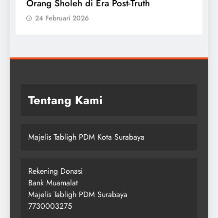
Orang Sholeh di Era Post-Truth
Sesuai S
24 Februari 2026
24 Febr
Tentang Kami
Majelis Tabligh PDM Kota Surabaya
Rekening Donasi
Bank Muamalat
Majelis Tabligh PDM Surabaya
7730003275