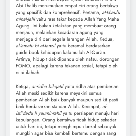
Abi Thalib merumuskan empat ciri orang bertakwa
yang spesifik dan komprehensif. Pertama,
al-khaufu
minal-Jalil
yaitu rasa takut kepada Allah Yang Maha
Agung. Ini bukan ketakutan yang membuat orang
menjauh, melainkan kesadaran agung yang
menjaga diri dari segala larangan Allah. Kedua,
al-‘amalu bi at-tanzil
yaitu beramal berdasarkan
guide book kehidupan kalamullah Al-Qur’an.
Artinya, hidup tidak dipandu oleh nafsu, dorongan
FOMO, apalagi karena tekanan sosial, tetapi oleh
nilai ilahiah.
Ketiga,
ar-ridha bil-qalil
yaitu ridha atas pemberian
Allah meski sedikit karena meyakini semua
pemberian Allah baik banyak maupun sedikit pasti
baik Berdasarkan standar Allah. Keempat,
al-
isti’dadu li yaumir-rahil
yaitu persiapan menuju hari
kepulangan. Orang bertakwa tidak hidup sekadar
untuk hari ini, tetapi menghimpun bekal sebanyak
mungkin agar bisa kembali bertemu dengan sang