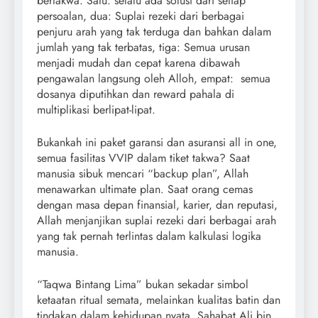
bertakwa. Satu: selalu ada solusi dari setiap
persoalan, dua: Suplai rezeki dari berbagai
penjuru arah yang tak terduga dan bahkan dalam
jumlah yang tak terbatas, tiga: Semua urusan
menjadi mudah dan cepat karena dibawah
pengawalan langsung oleh Alloh, empat: semua
dosanya diputihkan dan reward pahala di
multiplikasi berlipat-lipat.
Bukankah ini paket garansi dan asuransi all in one,
semua fasilitas VVIP dalam tiket takwa? Saat
manusia sibuk mencari “backup plan”, Allah
menawarkan ultimate plan. Saat orang cemas
dengan masa depan finansial, karier, dan reputasi,
Allah menjanjikan suplai rezeki dari berbagai arah
yang tak pernah terlintas dalam kalkulasi logika
manusia.
“Taqwa Bintang Lima” bukan sekadar simbol
ketaatan ritual semata, melainkan kualitas batin dan
tindakan dalam kehidupan nyata. Sahabat Ali bin