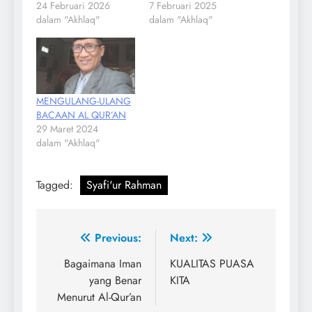
24 Februari 2026
7 Februari 2025
dalam "Akhlaq"
dalam "Akhlaq"
MENGULANG-ULANG
BACAAN AL QUR’AN
29 Maret 2024
dalam "Akhlaq"
Tagged:
Syafi'ur Rahman
Navigasi
Previous:
Next:
pos
Bagaimana Iman
KUALITAS PUASA
yang Benar
KITA
Menurut Al-Qur’an