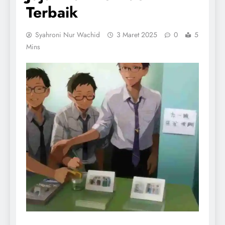
Terbaik
Syahroni Nur Wachid
3 Maret 2025
0
5
Mins