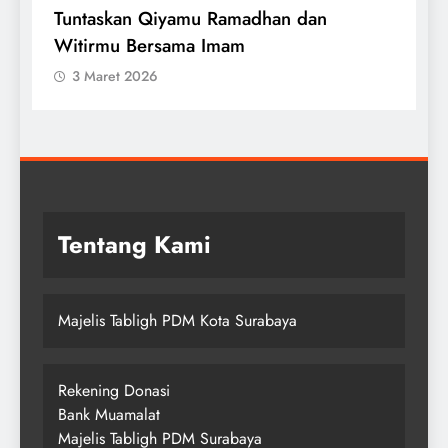
Tuntaskan Qiyamu Ramadhan dan
S
Witirmu Bersama Imam
I
3 Maret 2026
Tentang Kami
Majelis Tabligh PDM Kota Surabaya
Rekening Donasi
Bank Muamalat
Majelis Tabligh PDM Surabaya