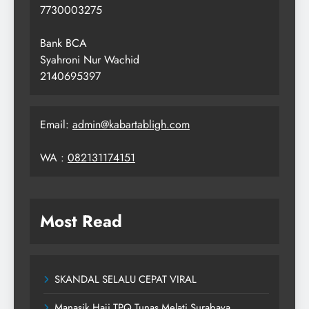
7730003275
Bank BCA
Syahroni Nur Wachid
2140695397
Email:
admin@kabartabligh.com
WA :
082131174151
Most Read
SKANDAL SELALU CEPAT VIRAL
Manasik Haji TPQ Tunas Melati Surabaya