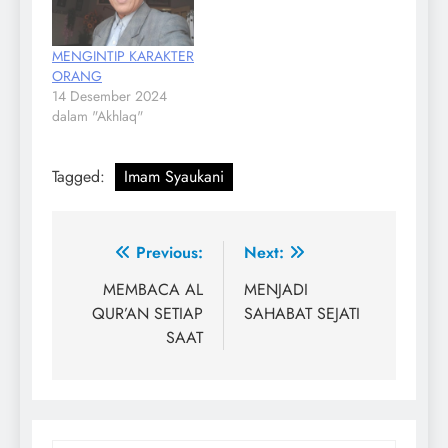
MENGINTIP KARAKTER
ORANG
14 Desember 2024
dalam "Akhlaq"
Tagged:
Imam Syaukani
Navigasi
Previous:
Next:
pos
MEMBACA AL
MENJADI
QUR’AN SETIAP
SAHABAT SEJATI
SAAT