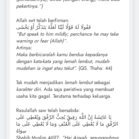
pekertinya.”)
Allah swt telah berfirman:
فَقُولَا لَهُ قَوْلًا لَيِّنًا لَعَلَّهُ يَتَذَكَّرُ أَوْ يَخْشَى
“But speak to him mildly; perchance he may take
warning or fear (Allah)”
.
Artinya:
Maka berbicaralah kamu berdua kepadanya
dengan kata-kata yang lemah lembut, mudah-
mudahan ia ingat atau takut”.
(QS. Thaha: 44)
Tak mudah menjadikan
lemah lembut
sebagai
karakter diri
. Ada saja peristiwa yang membuat
usaha kita gagal. Terutama terhadap keluarga.
Rasulallah saw telah bersabda:
يَا عَائِشَةُ إِنَّ اللَّهَ رَفِيقٌ يُحِبُّ الرِّفْقَ وَيُعْطِي عَلَى
الرِّفْقِ مَا لَا يُعْطِي عَلَى الْعُنْفِ وَمَا لَا يُعْطِي عَلَى مَا
سِوَاهُ
Shahih Muslim 4697:
“Hai Aisyah, sesungguhnya