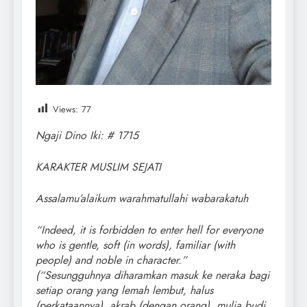
Views:
77
Ngaji Dino Iki: # 1715
KARAKTER MUSLIM SEJATI
Assalamu’alaikum warahmatullahi wabarakatuh
“Indeed, it is forbidden to enter hell for everyone
who is gentle, soft (in words), familiar (with
people) and noble in character.”
(“Sesungguhnya diharamkan masuk ke neraka bagi
setiap orang yang lemah lembut, halus
(perkataannya), akrab (dengan orang), mulia budi