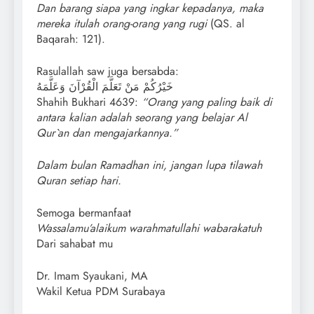
Dan barang siapa yang ingkar kepadanya, maka
mereka itulah orang-orang yang rugi
(QS. al
Baqarah: 121).
Rasulallah saw juga bersabda:
خَيْرُكُمْ مَنْ تَعَلَّمَ الْقُرْآنَ وَعَلَّمَهُ
Shahih Bukhari 4639:
“Orang yang paling baik di
antara kalian adalah seorang yang belajar Al
Qur`an dan mengajarkannya.”
Dalam bulan Ramadhan ini, jangan lupa tilawah
Quran setiap hari.
Semoga bermanfaat
Wassalamu’alaikum warahmatullahi wabarakatuh
Dari sahabat mu
Dr. Imam Syaukani, MA
Wakil Ketua PDM Surabaya