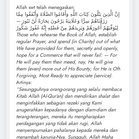
Allah swt telah menegaskan:
إِنَّ الَّذِينَ يَتْلُونَ كِتَابَ اللَّهِ وَأَقَامُوا الصَّلَاةَ وَأَنْفَقُوا مِمَّا
رَزَقْنَاهُمْ سِرًّا وَعَلَانِيَةً يَرْجُونَ تِجَارَةً لَنْ تَبُورَ —
لِيُوَفِّيَهُمْ أُجُورَهُمْ وَيَزِيدَهُمْ مِنْ فَضْلِهِ إِنَّهُ غَفُورٌ شَكُورٌ
Those who rehearse the Book of Allah, establish
regular Prayer, and spend (in Charity) out of what
We have provided for them, secretly and openly,
hope for a Commerce that will never fail: — For
He will pay them their meed, nay, He will give
them (even) more out of His Bounty; for He is Oft-
Forgiving, Most Ready to appreciate (service)
.
Artinya:
“Sesungguhnya orang-orang yang selalu membaca
Kitab Allah (Al-Qur’an) dan mendirikan shalat dan
menginfakkan sebagian rezeki yang Kami
anugerahkan kepadanya dengan diam-diam dan
terang-terangan, mereka itu mengharapkan
perdagangan yang tidak akan rugi, Allah
menyempurnakan pahalanya kepada mereka dan
menambah karunia-Nya. Sungguh, Allah Maha