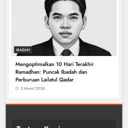
IBADAH
i
Mengoptimalkan 10 Hari Terakhir
T
Ramadhan: Puncak Ibadah dan
W
Perburuan Lailatul Qadar
3 Maret 2026