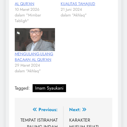
AL QUR’AN
KUALITAS TAHAJJUD
10 Maret 2026
21 Juni 2024
dalam "Mimbar
dalam "Akhlaq"
Tabligh"
MENGULANG-ULANG
BACAAN AL QUR’AN
29 Maret 2024
dalam "Akhlaq"
Tagged:
Imam Syaukani
Navigasi
Previous:
Next:
pos
TEMPAT ISTIRAHAT
KARAKTER
PALING INDAH
MUSLIM SEJATI