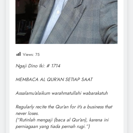
Views:
75
Ngaji Dino Iki: # 1714
MEMBACA AL QUR’AN SETIAP SAAT
Assalamu’alaikum warahmatullahi wabarakatuh
Regularly recite the Qur’an for it’s a business that
never loses.
(“Rutinlah mengaji (baca al Qur’an), karena ini
perniagaan yang tiada pernah rugi.”)