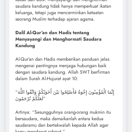
saudara kandung tidak hanya memperkuat ikatan
keluarga, tetapi juga mencerminkan ketaatan
seorang Muslim terhadap ajaran agama.
Dalil Al-Qur’an dan Hadis tentang
Menyayangi dan Menghormati Saudara
Kandung
Al-Qur’an dan Hadis memberikan panduan jelas
mengenai pentingnya menjaga hubungan baik
dengan saudara kandung. Allah SWT berfirman
dalam Surah Al-Hujurat ayat 10:
“إِنَّمَا الْمُؤْمِنُونَ إِخْوَةٌ فَأَصْلِحُوا بَيْنَ أَخَوَيْكُمْ وَاتَّقُوا اللَّهَ
لَعَلَّكُمْ تُرْحَمُونَ”
Artinya: “Sesungguhnya orang-orang mukmin itu
bersaudara, maka damaikanlah antara kedua
saudaramu dan bertakwalah kepada Allah agar
kamu mendapat rahmat.”