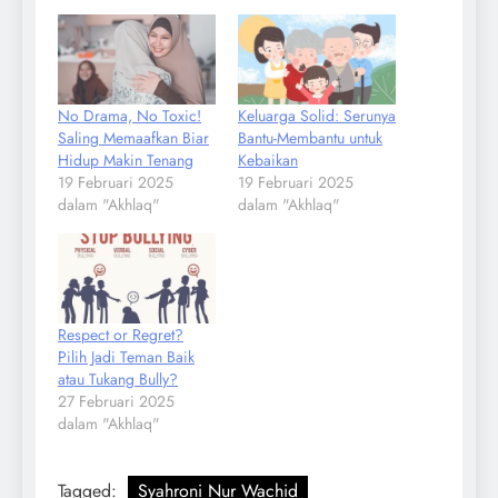
No Drama, No Toxic!
Keluarga Solid: Serunya
Saling Memaafkan Biar
Bantu-Membantu untuk
Hidup Makin Tenang
Kebaikan
19 Februari 2025
19 Februari 2025
dalam "Akhlaq"
dalam "Akhlaq"
Respect or Regret?
Pilih Jadi Teman Baik
atau Tukang Bully?
27 Februari 2025
dalam "Akhlaq"
Tagged:
Syahroni Nur Wachid