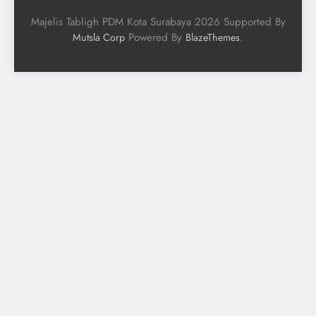
Majelis Tabligh PDM Kota Surabaya 2026 Supported By
Powered By
.
Mutsla Corp
BlazeThemes