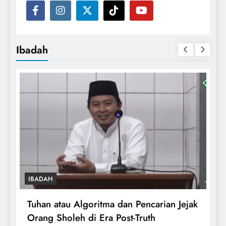
Ibadah
IBADAH
Tuhan atau Algoritma dan Pencarian Jejak
T
Orang Sholeh di Era Post-Truth
S