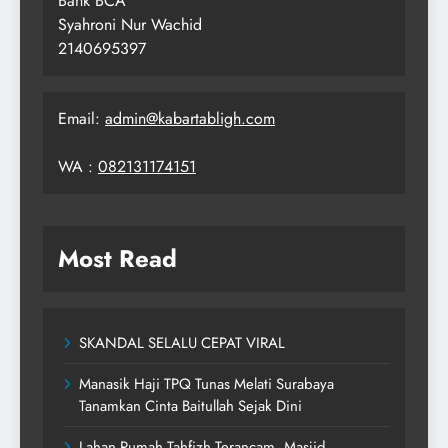
Bank BCA
Syahroni Nur Wachid
2140695397
Email:
admin@kabartabligh.com
WA :
082131174151
Most Read
SKANDAL SELALU CEPAT VIRAL
Manasik Haji TPQ Tunas Melati Surabaya
Tanamkan Cinta Baitullah Sejak Dini
Lahan Rumah Tahfizh Terancam, Masjid