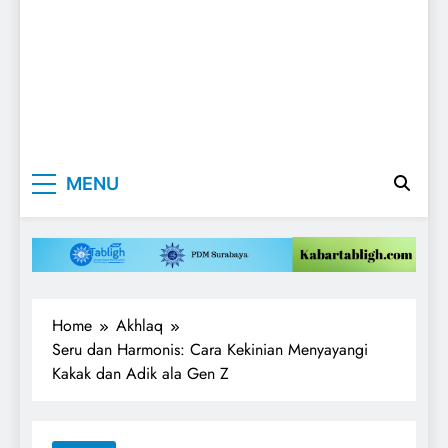
Kabartabligh.c
Mencerahkan
MENU
Menggembirakan
| Mencerahkan
Menggembirak
Home
Akhlaq
Seru dan Harmonis: Cara Kekinian Menyayangi
Kakak dan Adik ala Gen Z