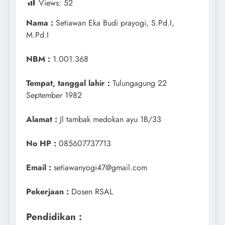
Views:
52
Nama :
Setiawan Eka Budi prayogi, S.Pd.I,
M.Pd.I
NBM :
1.001.368
Tempat, tanggal lahir :
Tulungagung 22
September 1982
Alamat :
Jl tambak medokan ayu 1B/33
No HP :
085607737713
Email :
setiawanyogi47@gmail.com
Pekerjaan :
Dosen RSAL
Pendidikan :