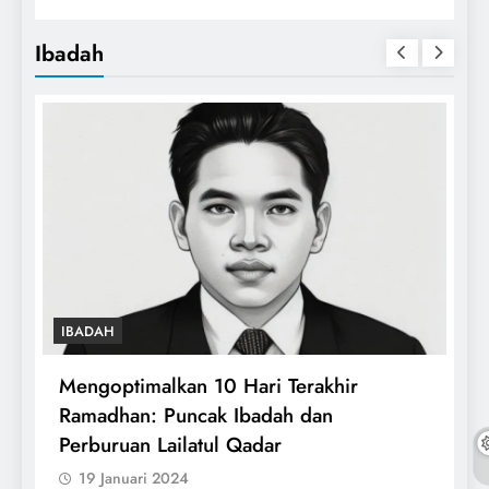
Ibadah
IBADAH
i
Mengoptimalkan 10 Hari Terakhir
T
Ramadhan: Puncak Ibadah dan
W
Perburuan Lailatul Qadar
19 Januari 2024