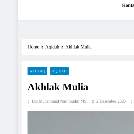
Kabartabligh.com | Men
Mencerahkan Menggembirakan
Kont
Home
Aqidah
Akhlak Mulia
AKHLAQ
AQIDAH
Akhlak Mulia
Drs Muhammad Nashihudin MSi
2 Desember 2025