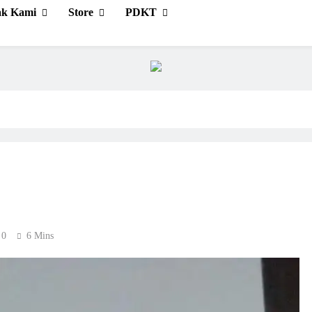
cerahkan Menggembirakan
ak Kami
Store
PDKT
0
6 Mins