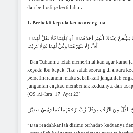
dan berbudi pekerti luhur.
1. Berbakti kepada kedua orang tua
َـبْلُغَنَّ عِنْدَكَ الْكِبَرَ اَحَدُهُمَاۤ اَوْ كِلٰهُمَا فَلَا تَقُلْ لَّهُمَاۤ
اُفٍّ وَّلَا تَنْهَرْهُمَا وَقُلْ لَّهُمَا قَوْلًا كَرِيْمًا
“Dan Tuhanmu telah memerintahkan agar kamu ja
kepada ibu bapak. Jika salah seorang di antara k
pemeliharaanmu, maka sekali-kali janganlah eng
janganlah engkau membentak keduanya, dan ucap
(QS. Al-Isra’ 17: Ayat 23)
الذُّلِّ مِنَ الرَّحْمَةِ وَقُلْ رَّبِّ ارْحَمْهُمَا كَمَا رَبَّيٰنِيْ صَغِيْرًا
“Dan rendahkanlah dirimu terhadap keduanya de