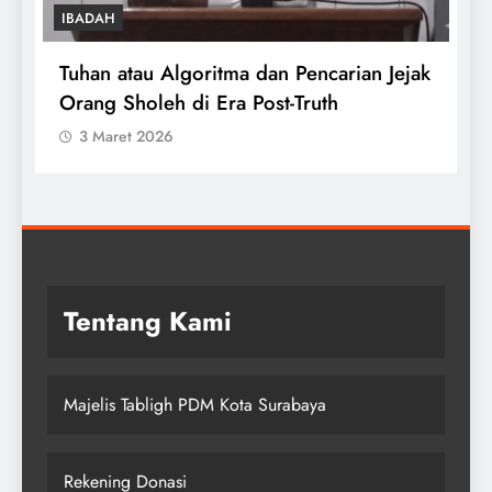
IBADAH
Tuhan atau Algoritma dan Pencarian Jejak
T
Orang Sholeh di Era Post-Truth
S
3 Maret 2026
Tentang Kami
Majelis Tabligh PDM Kota Surabaya
Rekening Donasi