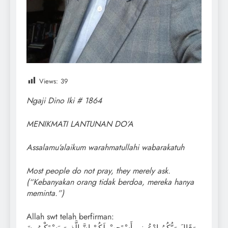
Views:
39
Ngaji Dino Iki # 1864
MENIKMATI LANTUNAN DO’A
Assalamu’alaikum warahmatullahi wabarakatuh
Most people do not pray, they merely ask.
(“Kebanyakan orang tidak berdoa, mereka hanya
meminta.”)
Allah swt telah berfirman:
وَقَالَ رَبُّكُمُ ادْعُونِي أَسْتَجِبْ لَكُمْ إِنَّ الَّذِينَ يَسْتَكْبِرُونَ