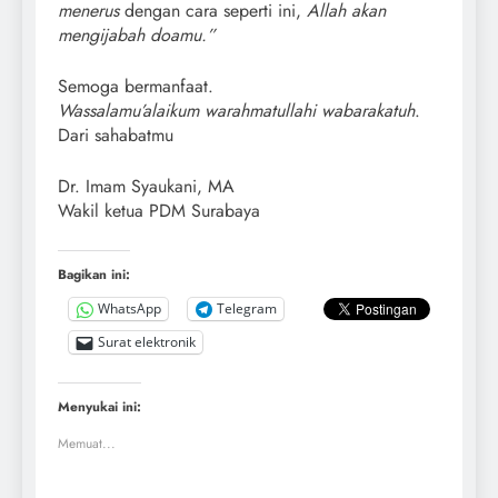
menerus
dengan cara seperti ini,
Allah akan
mengijabah doamu.”
Semoga bermanfaat.
Wassalamu’alaikum warahmatullahi wabarakatuh
.
Dari sahabatmu
Dr. Imam Syaukani, MA
Wakil ketua PDM Surabaya
Bagikan ini:
WhatsApp
Telegram
Surat elektronik
Menyukai ini:
Memuat...