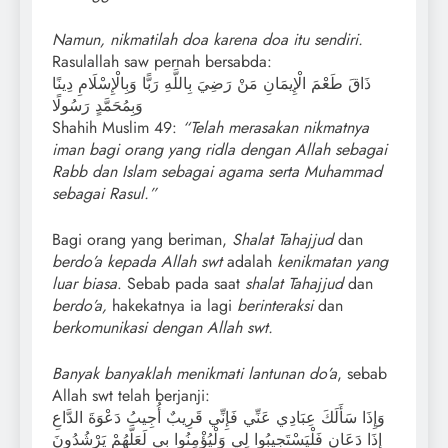
Namun, nikmatilah doa karena doa itu sendiri.
Rasulallah saw pernah bersabda:
ذَاقَ طَعْمَ الْإِيمَانِ مَنْ رَضِيَ بِاللَّهِ رَبًّا وَبِالْإِسْلَامِ دِينًا
وَبِمُحَمَّدٍ رَسُولًا
Shahih Muslim 49:
“Telah merasakan nikmatnya
iman bagi orang yang ridla dengan Allah sebagai
Rabb dan Islam sebagai agama serta Muhammad
sebagai Rasul.”
Bagi orang yang beriman,
Shalat Tahajjud
dan
berdo’a kepada Allah swt
adalah
kenikmatan yang
luar biasa
. Sebab pada saat
shalat Tahajjud
dan
berdo’a,
hakekatnya ia lagi
berinteraksi
dan
berkomunikasi dengan Allah swt.
Banyak banyaklah menikmati lantunan do’a
, sebab
Allah swt telah berjanji:
وَإِذَا سَأَلَكَ عِبَادِي عَنِّي فَإِنِّي قَرِيبٌ أُجِيبُ دَعْوَةَ الدَّاعِ
إِذَا دَعَانِ فَلْيَسْتَجِيبُوا لِي وَلْيُؤْمِنُوا بِي لَعَلَّهُمْ يَرْشُدُونَ