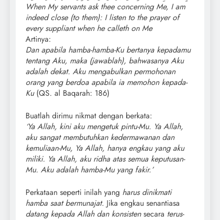
When My servants ask thee concerning Me, I am
indeed close (to them): I listen to the prayer of
every suppliant when he calleth on Me
Artinya:
Dan apabila hamba-hamba-Ku bertanya kepadamu
tentang Aku, maka (jawablah), bahwasanya Aku
adalah dekat. Aku mengabulkan permohonan
orang yang berdoa apabila ia memohon kepada-
Ku
(QS. al Baqarah: 186)
Buatlah dirimu nikmat dengan berkata:
‘Ya Allah, kini aku mengetuk pintu-Mu. Ya Allah,
aku sangat membutuhkan kedermawanan dan
kemuliaan-Mu, Ya Allah, hanya engkau yang aku
miliki. Ya Allah, aku ridha atas semua keputusan-
Mu. Aku adalah hamba-Mu yang fakir.’
Perkataan seperti inilah yang
harus dinikmati
hamba saat bermunajat.
Jika engkau senantiasa
datang kepada Allah dan konsisten
secara
terus-