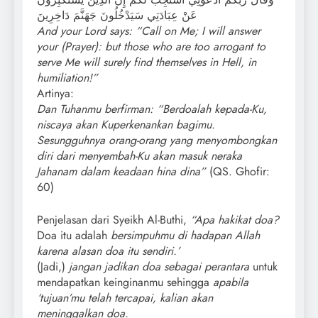
عَنْ عِبَادَتِي سَيَدْخُلُونَ جَهَنَّمَ دَاخِرِينَ
And your Lord says: “Call on Me; I will answer
your (Prayer): but those who are too arrogant to
serve Me will surely find themselves in Hell, in
humiliation!”
Artinya:
Dan Tuhanmu berfirman: “Berdoalah kepada-Ku,
niscaya akan Kuperkenankan bagimu.
Sesungguhnya orang-orang yang menyombongkan
diri dari menyembah-Ku akan masuk neraka
Jahanam dalam keadaan hina dina”
(QS. Ghofir:
60)
Penjelasan dari Syeikh Al-Buthi,
“Apa hakikat doa?
Doa itu adalah
bersimpuhmu di hadapan Allah
karena alasan doa itu sendiri.’
(Jadi,)
jangan jadikan doa sebagai perantara
untuk
mendapatkan keinginanmu sehingga
apabila
‘tujuan’mu telah tercapai, kalian akan
meninggalkan doa.