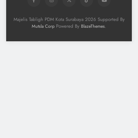
Majelis Tabligh PDM Kota Surabaya 2026 Supported By
Powered By
.
Mutsla Corp
BlazeThemes