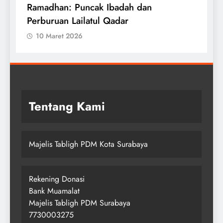
Witirmu Bersama Imam
I
10 Maret 2026
Tentang Kami
Majelis Tabligh PDM Kota Surabaya
Rekening Donasi
Bank Muamalat
Majelis Tabligh PDM Surabaya
7730003275