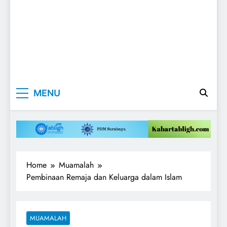
Kabartabligh.c
Mencerahkan
MENU
Menggembirakan
| Mencerahkan
Menggembirak
Home
Muamalah
Pembinaan Remaja dan Keluarga dalam Islam
MUAMALAH