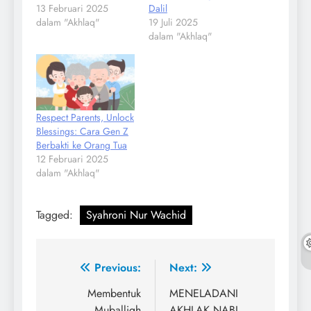
13 Februari 2025
Dalil
dalam "Akhlaq"
19 Juli 2025
dalam "Akhlaq"
Respect Parents, Unlock
Blessings: Cara Gen Z
Berbakti ke Orang Tua
12 Februari 2025
dalam "Akhlaq"
Tagged:
Syahroni Nur Wachid
Navigasi
Previous:
Next:
pos
Membentuk
MENELADANI
Muballigh
AKHLAK NABI