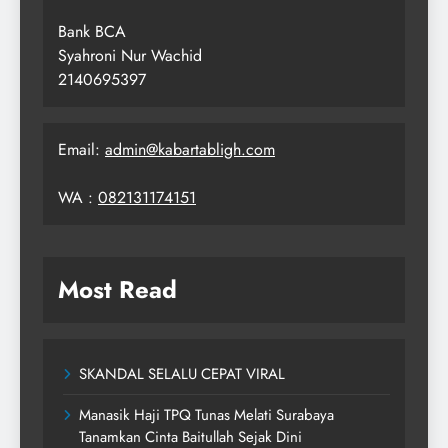
Bank BCA
Syahroni Nur Wachid
2140695397
Email:
admin@kabartabligh.com
WA :
082131174151
Most Read
SKANDAL SELALU CEPAT VIRAL
Manasik Haji TPQ Tunas Melati Surabaya
Tanamkan Cinta Baitullah Sejak Dini