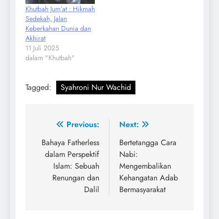
Khutbah Jum’at : Hikmah
Sedekah, Jalan
Keberkahan Dunia dan
Akhirat
11 Juli 2025
dalam "Khutbah"
Tagged:
Syahroni Nur Wachid
Navigasi
Previous:
Next:
pos
Bahaya Fatherless
Bertetangga Cara
dalam Perspektif
Nabi:
Islam: Sebuah
Mengembalikan
Renungan dan
Kehangatan Adab
Dalil
Bermasyarakat