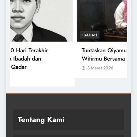
IBADAH
Tuntaskan Qiyamu Ramadhan dan
S
Witirmu Bersama Imam
I
3 Maret 2026
Tentang Kami