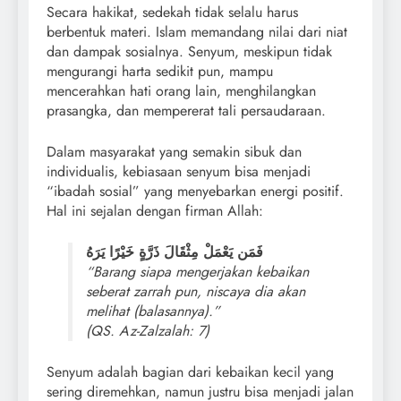
Secara hakikat, sedekah tidak selalu harus
berbentuk materi. Islam memandang nilai dari niat
dan dampak sosialnya. Senyum, meskipun tidak
mengurangi harta sedikit pun, mampu
mencerahkan hati orang lain, menghilangkan
prasangka, dan mempererat tali persaudaraan.
Dalam masyarakat yang semakin sibuk dan
individualis, kebiasaan senyum bisa menjadi
“ibadah sosial” yang menyebarkan energi positif.
Hal ini sejalan dengan firman Allah:
فَمَن يَعْمَلْ مِثْقَالَ ذَرَّةٍ خَيْرًا يَرَهُ
“Barang siapa mengerjakan kebaikan
seberat zarrah pun, niscaya dia akan
melihat (balasannya).”
(QS. Az-Zalzalah: 7)
Senyum adalah bagian dari kebaikan kecil yang
sering diremehkan, namun justru bisa menjadi jalan