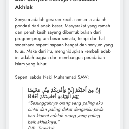
Akhlak
Senyum adalah gerakan kecil, namun ia adalah
pondasi dari adab besar. Masyarakat yang ramah
dan penuh kasih sayang dibentuk bukan dari
program-program besar semata, tetapi dari hal
sederhana seperti sapaan hangat dan senyum yang
tulus. Maka dari itu, menghidupkan kembali adab
ini adalah bagian dari membangun peradaban
Islam yang luhur.
Seperti sabda Nabi Muhammad SAW:
إِنَّ مِنْ أَحَبِّكُمْ إِلَيَّ وَأَقْرَبِكُمْ مِنِّي مَجْلِسًا
يَوْمَ الْقِيَامَةِ أَحَاسِنَكُمْ أَخْلَاقًا
“Sesungguhnya orang yang paling aku
cintai dan paling dekat denganku pada
hari kiamat adalah orang yang paling
baik akhlaknya.”
(HR. Tirmidzi)