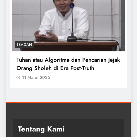
IBADAH
Tuhan atau Algoritma dan Pencarian Jejak
T
Orang Sholeh di Era Post-Truth
S
11 Maret 2026
Tentang Kami