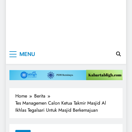
Kabartabligh.c
Mencerahkan
MENU
Menggembirakan
| Mencerahkan
Menggembirak
Home
Berita
Tes Managemen Calon Ketua Takmir Masjid Al
Ikhlas Tegalsari Untuk Masjid Berkemajuan