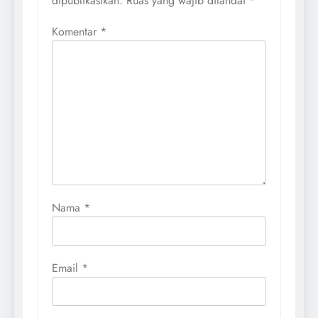
dipublikasikan.
Ruas yang wajib ditandai
*
Komentar
*
Nama
*
Email
*